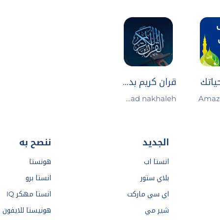
ياتك
قران كريم بدون انترنت
mohammad nakhaleh
Amaz
الجديد
ننصح به
انستا اب
هونستا
بلاي ستور
انستا برو
اي سي ماركت
انستا مهكر IQ
شير مي
هونيستا للايفون