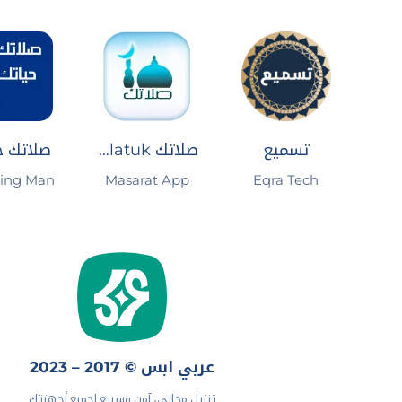
تسميع
صلاتك Salatuk (أوقات الصلاة)
صلاتك ح
Eqra Tech
Masarat App‏
ing Man
عربي ابس © 2017 – 2023
تنزيل مجاني، آمن وسريع لجميع أجهزتك