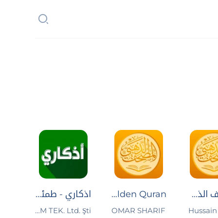
المصحف الذهبي
Golden Quran | المصحف الذهبي
اذكاري - طمئن قلبك بذكر الله
Hussain 
OMAR SHARIF
MBH BİLİŞİM TEK. Ltd. Şti.‏