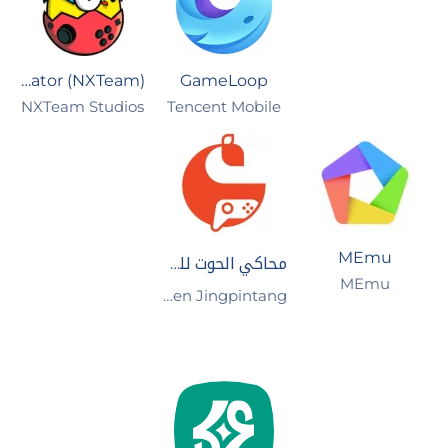
EggNS Emulator (NXTeam)
GameLoop
Tencent Mobile
NXTeam Studios‏
MEmu
محاكي الحوت للكمبيوتر
MEmu
Xiamen Jingpintang