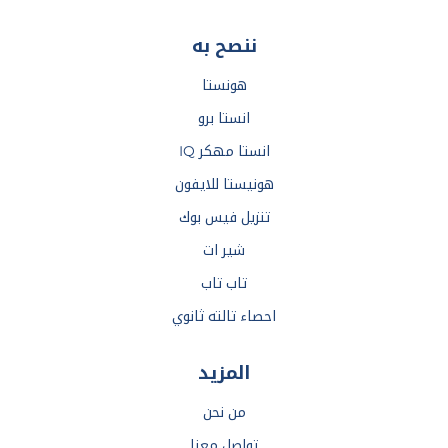
ننصح به
هونستا
انستا برو
انستا مهكر IQ
هونيستا للايفون
تنزيل فيس بوك
شير ات
تاب تاب
احصاء تالته ثانوي
المزيد
من نحن
تواصل معنا