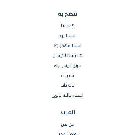
ننصح به
هونستا
انستا برو
انستا مهكر IQ
هونيستا للايفون
تنزيل فيس بوك
شير ات
تاب تاب
احصاء تالته ثانوي
المزيد
من نحن
تواصل معنا