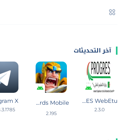
آخر التحديثات
gram X
PROGRES WebEtu
Lords Mobile: لوردس موبايل
.3.1785
2.3.0
2.195