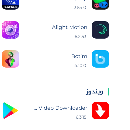
3.54.0
Alight Motion
6.2.53
Botim
4.10.0
ويندوز
TubeMate Video Downloader
6.3.15