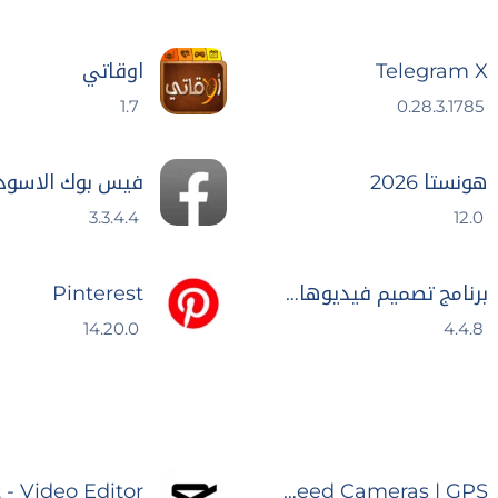
Telegram X
اوقاتي
1.7
0.28.3.1785
هونستا 2026
فيس بوك الاسود
3.3.4.4
12.0
برنامج تصميم فيديوهات :VivaCut
Pinterest
14.20.0
4.4.8
Radarbot: Speed Cameras | GPS