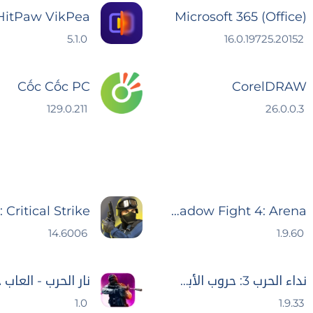
HitPaw VikPea
Microsoft 365 (Office)
5.1.0
16.0.19725.20152
Cốc Cốc PC
CorelDRAW
129.0.211
26.0.0.3
Shadow Fight 4: Arena
14.6006
1.9.60
نداء الحرب 3: حروب الأبطال
1.0
1.9.33