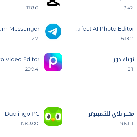
17.8.0
9.42
ram Messenger
YouCam Perfect:AI Photo Editor
12.7
6.18.2
تويك دور
29.9.4
2.1
متجر بلاي للكمبيوتر
Duolingo PC
1.178.3.00
9.5.11.1