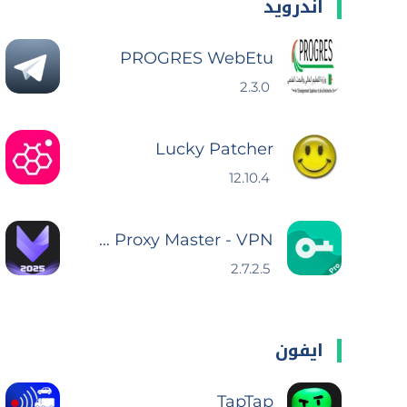
اندرويد
PROGRES WebEtu
2.3.0
Lucky Patcher
12.10.4
VPN Proxy Master - VPN أمانًا
2.7.2.5
ايفون
TapTap