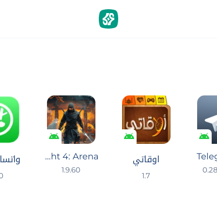
Shadow Fight 4: Arena
Tele
اوقاتي
واتسا
1.9.60
0.28
0
1.7