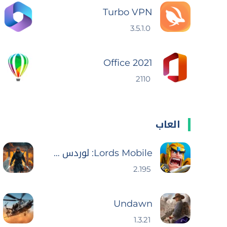
Turbo VPN
3.5.1.0
Office 2021
2110
العاب
Lords Mobile: لوردس موبايل
2.195
Undawn
1.3.21