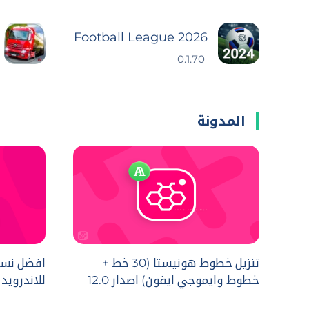
Football League 2026
0.1.70
المدونة
تنزيل خطوط هونيستا (30 خط +
افضل نسخ
خطوط وايموجي ايفون) اصدار 12.0
للاندرويد لعا