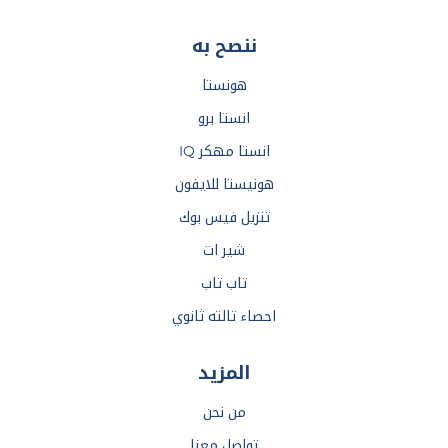
ننصح به
هونستا
انستا برو
انستا مهكر IQ
هونيستا للايفون
تنزيل فيس بوك
شير ات
تاب تاب
احصاء تالته ثانوي
المزيد
من نحن
تواصل معنا