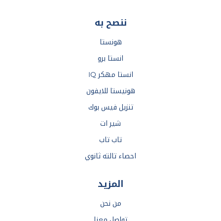
ننصح به
هونستا
انستا برو
انستا مهكر IQ
هونيستا للايفون
تنزيل فيس بوك
شير ات
تاب تاب
احصاء تالته ثانوي
المزيد
من نحن
تواصل معنا