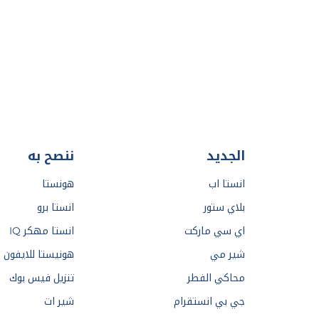
الجديد
ننصح به
انستا اب
هونستا
بلاي ستور
انستا برو
اي سي ماركت
انستا مهكر IQ
شير مي
هونيستا للايفون
محاكي الفطر
تنزيل فيس بوك
جي بي انستقرام
شير ات