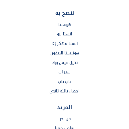
ننصح به
هونستا
انستا برو
انستا مهكر IQ
هونيستا للايفون
تنزيل فيس بوك
شير ات
تاب تاب
احصاء تالته ثانوي
المزيد
من نحن
تواصل معنا