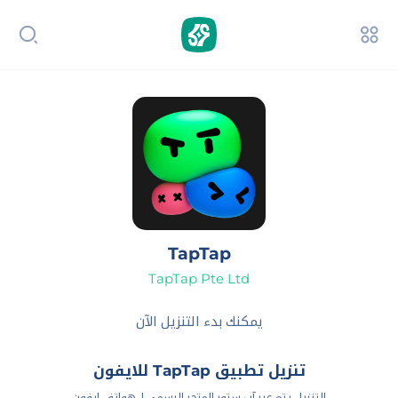
TapTap
TapTap Pte Ltd
يمكنك بدء التنزيل الآن
تنزيل تطبيق TapTap للايفون
التنزيل يتم عبر آب ستور المتجر الرسمي لـ هواتف ايفون