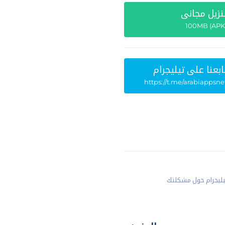
نزيل مجاني
ابعنا علي تيليجرام
https://t.me/arabiappsne
يليجرام حول مشكلتك