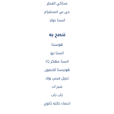
محاكي الفطر
جي بي انستقرام
انستا جولد
ننصح به
هونستا
انستا برو
انستا مهكر IQ
هونيستا للايفون
تنزيل فيس بوك
شير ات
تاب تاب
احصاء تالته ثانوي