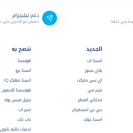
دعم تيليجرام
عدك في حلها
تناقش مع الآخرين على ت
الجديد
ننصح به
انستا اب
هونستا
بلاي ستور
انستا برو
اي سي ماركت
انستا مهكر IQ
شير مي
هونيستا للايفون
محاكي الفطر
تنزيل فيس بوك
جي بي انستقرام
شير ات
انستا جولد
تاب تاب
احصاء تالته ثانوي