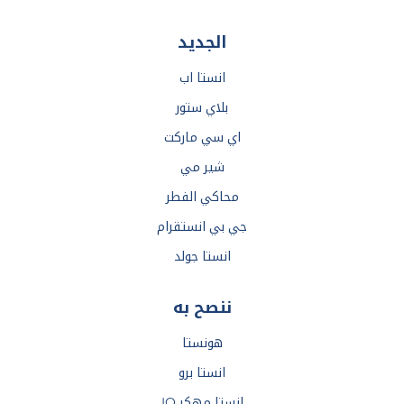
الجديد
انستا اب
بلاي ستور
اي سي ماركت
شير مي
محاكي الفطر
جي بي انستقرام
انستا جولد
ننصح به
هونستا
انستا برو
انستا مهكر IQ