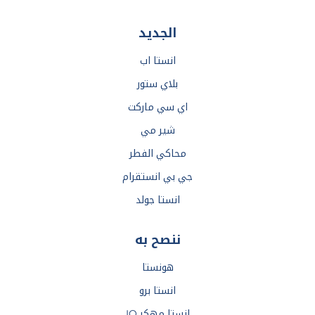
الجديد
انستا اب
بلاي ستور
اي سي ماركت
شير مي
محاكي الفطر
جي بي انستقرام
انستا جولد
ننصح به
هونستا
انستا برو
انستا مهكر IQ