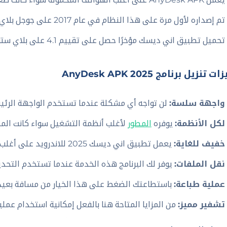
تم إصداره لأول مرة على هذا النظام في عام 2017 على جوجل بلاي والآن متاح هنا.
تحميل تطبيق اني ديسك مؤخرًا حصل على تقييم 4.1 على بلاي ستور نظير الخدمات.
 تنزيل برنامج AnyDesk APK 2025
واجهة سلسة:
لن تواجه أي مشكلة عندما تستخدم الواجهة الرئي
لكل الأنظمة:
يوفره
المطور
لأغلب أنظمة التشغيل سواء كانت المتطو
خفيف للغاية:
يعمل تطبيق اني ديسك 2025 للاندرويد على أغلب الجوالات المحمولة دون مشكلة.
نقل الملفات:
يوفر لك البرنامج هذه الخدمة عندما تستخدم التح
عملية طباعة:
باستطاعتك الضغط على هذا الخيار من مسافة بعيدة
تشفير مميز:
من المزايا المتاحة هنا بالفعل إمكانية استخدام عملي