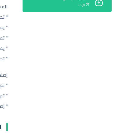
21 م.ب
المي
* تح
* يم
* تم
* يمكن 
* تح
إصلا
* تم إصلاح مكو
* تم إ
* إص
ا