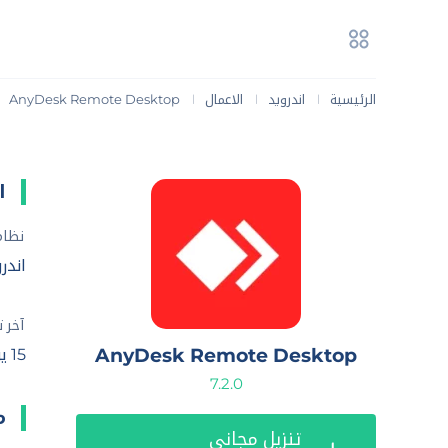
الرئيسية
اندرويد
الاعمال
AnyDesk Remote Desktop
|
|
|
ا
نظام
اندرويد .0
آخر 
AnyDesk Remote Desktop
15 يونيو، 2025
7.2.0
م
تنزيل مجاني