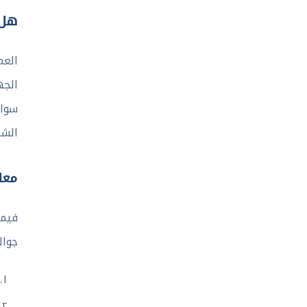
هل 
العم
الجه
الش
معل
فيما
جوال