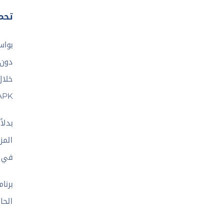
تحميل
دون 
خلال
AnyDesk APK 
بدلا
المز
في ا
الحا