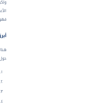
ولكن
الأع
فهو 
أبرز
هناك
حول 