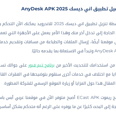
 تطبيق اني ديسك AnyDesk APK 2025
بواسطة تنزيل تطبيق اني ديسك 2025 للاندرو
الحاجة إلى تدخل آخر منك وهذا الأمر يعمل على الأجهزة التي تعمل
 موقعنا أيضًا، إرسال الملفات والطباعة من مسافات وتقديم خد
وتبدأ في الاستعانة بما يقدمه حاليًا.
ً من استخدامك للتحديث الأخير من
برنامج تيم فيور
على جوالك تستط
ايا مع اختلاف في خدمات أخرى سنقوم بتوضيحها في الفقرات القاد
لمقال هذا حول المزايا أو زيارة الموقع الرسمي للشركة المطورة.
برنامج ريموت ECast APK أصبح متوفر الآن في موقعنا
جة إلى البحث كثيرًا عن ما يوفره على الرغم أنه متحكم بشكل أساسي ب