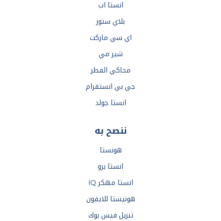
انستا اب
بلاي ستور
اي سي ماركت
شير مي
محاكي الفطر
جي بي انستقرام
انستا جولد
ننصح به
هونستا
انستا برو
انستا مهكر IQ
هونيستا للايفون
تنزيل فيس بوك