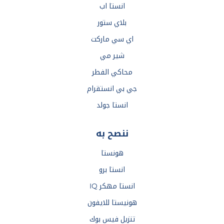
انستا اب
بلاي ستور
اي سي ماركت
شير مي
محاكي الفطر
جي بي انستقرام
انستا جولد
ننصح به
هونستا
انستا برو
انستا مهكر IQ
هونيستا للايفون
تنزيل فيس بوك