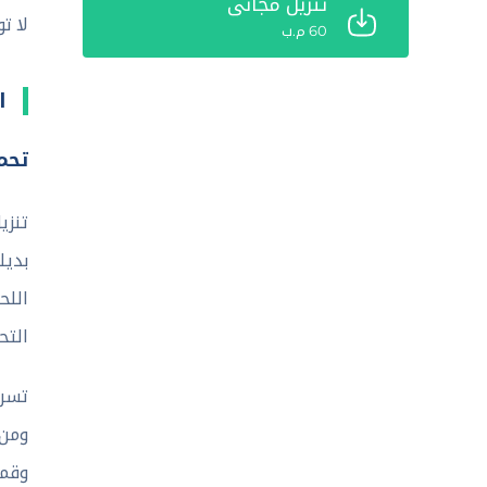
تنزيل مجاني
لا ت
60 م.ب
ا
تحميل تط
بديل
اللح
التح
تسري
ومن 
وقمن