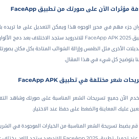
ة مؤثرات الآن على صورتك من تطبيق FaceApp
وان جزء مهم في محرر الوجوه هذا ويمكن التعديل على ما تريده با
تطبيق FaceApp APK 2025 للاندرويد ستجد الاختلاف ب
ديلات الأخرى مثل الطمس وإزالة الشوائب المتاحة بكل مكان بصورتك
ا بتوضيح كل شيء في هذا المقال.
حات شعر مختلفة في تطبيق FaceApp APK
دم الآن جميع تسريحات الشعر المناسبة على صورتك وشاهد التفا
ين عليك المعاينة والضغط على حفظ عند الاختيار.
قم بضبط تسريحة الشعر المناسبة من الخيارات الموجودة في الشري
عند تحميل تطبيق FaceApp 2025 للاندرويد ستجد اللون يختلف على حسب اختيارك أنت.