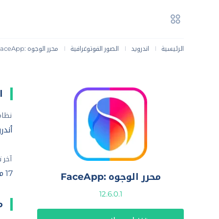
الرئيسية
اندرويد
الصور الفوتوغرافية
محرر الوجوه :FaceApp
|
|
|
ا
نظام
أندرويد .0
آخر 
17 مايو، 2025
محرر الوجوه :FaceApp
12.6.0.1
ما