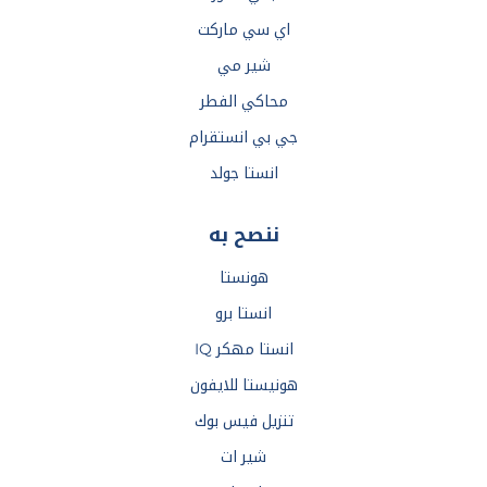
اي سي ماركت
شير مي
محاكي الفطر
جي بي انستقرام
انستا جولد
ننصح به
هونستا
انستا برو
انستا مهكر IQ
هونيستا للايفون
تنزيل فيس بوك
شير ات