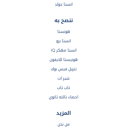
انستا جولد
ننصح به
هونستا
انستا برو
انستا مهكر IQ
هونيستا للايفون
تنزيل فيس بوك
شير ات
تاب تاب
احصاء تالته ثانوي
المزيد
من نحن