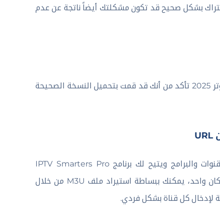
تراك بشكل صحيح قد تكون مشكلتك أيضاً ناتجة عن عدم
إذا كنت تواجه مشكلات في تثبيت برنامج IPTV Smarters Pro للكمبيوتر 2025 تأكد من أنك قد قمت بتحميل النسخة الصحيحة
ملفات M3U هي قوائم تشغيل تحتوي على روابط البث المباشر للقنوات والبرامج ويتيح لك برنامج IPTV Smarters Pro
للكمبيوتر 2025 تحميل هذه الملفات لتجميع قنواتك المفضلة في مكان واحد، يمكنك ببساطة استيراد ملف M3U من خلال
ة لإدخال كل قناة بشكل فردي.