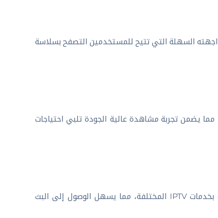
ز ميزات برنامج IPTV Smarters Pro للكمبيوتر 2025 هي واجهته السهلة التي تتيح للمستخدمين التصفح بسلاسة
عم البرنامج مجموعة متنوعة من دقة الفيديو بما في ذلك HD و4K، مما يضمن تجربة مشاهدة عالية الجودة تلبي احتياجات
يمكنك من خلال اي بي تي في سمارت إدخال بيانات الاشتراك الخاصة بخدمات IPTV المختلفة، مما يسهل الوصول إلى البث