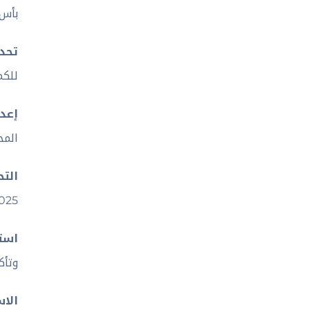
بأس 
تحدي
للكم
إعدا
المح
الت
2025 لضمان الأداء الأمثل وتجنب ال
است
وتأك
الاس