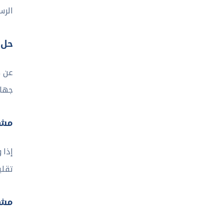
الرس
حل الم
عن ط
جهاز
مشا
إذا 
تقلي
مشك