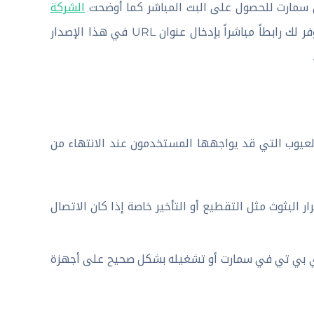
الشركة
، هذه الميزة مفيدة إذا كان لديك اشتراك في خدمة IPTV يوفر لك رابطاً مباشراً بإدخال عنوان URL في هذا الإصدار
IPTV Smarte للكمبيوتر 2025، هناك بعض العيوب التي قد يواجهها المستخدمون عند الانتهاء من
البثوث مثل التقطيع أو التأخير خاصة إذا كان الاتصال
اي بي تي في سمارت أو تشغيله بشكل صحيح على أجهزة