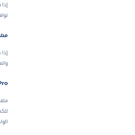
إذا 
تواف
مشا
والم
rters Pro
الوا