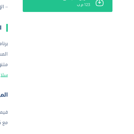
123 م.ب
– ال
ا
متنو
سلاي
الم
ي
فيما
مع ك