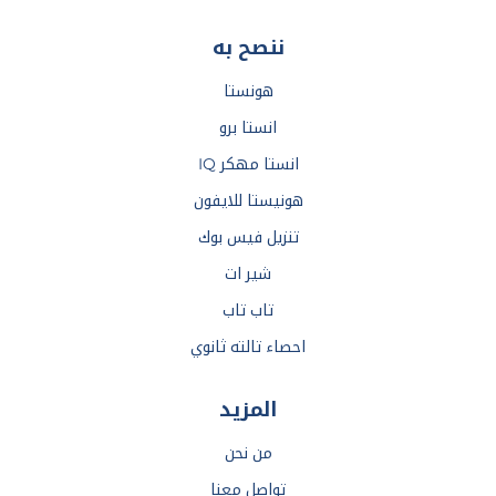
ننصح به
هونستا
انستا برو
انستا مهكر IQ
هونيستا للايفون
تنزيل فيس بوك
شير ات
تاب تاب
احصاء تالته ثانوي
المزيد
من نحن
تواصل معنا