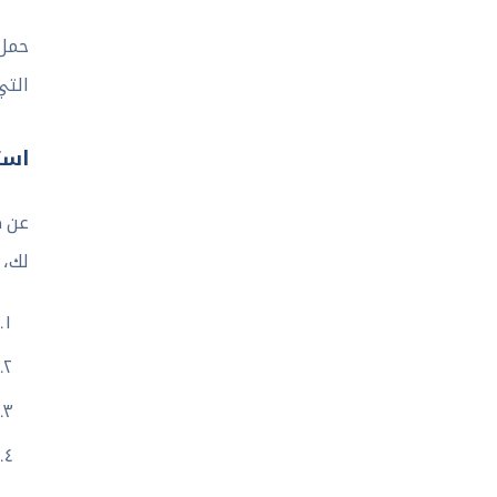
حمل 
التي
است
عن ط
لك، 