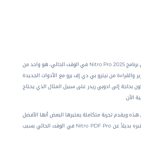
تحكم الآن في جميع ملفات PDF الموجودة على جهازك باستخدام تنزيل برنامج Nitro Pro 2025 في الوقت الحالي، هو واحد من
 والقراءة من نيترو بي دي إف برو مع الأدوات الجديدة
ون بحاجة إلى ادوبي ريدر على سبيل المثال الذي يحتاج
 الآن.
س الخصائص هذه ويقدم تجربة متكاملة يعتبرها البعض أنها الأفضل
على الإطلاق لذلك نتحدث أنه يجب تنزيله الآن على جهازك أو حتى تعتبره بديلاً عن Nitro PDF Pro في الوقت الحالي بسبب