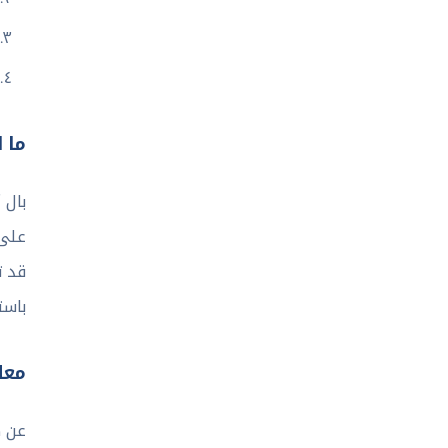
ما الفر
على 
قد ت
باست
معل
عن ط