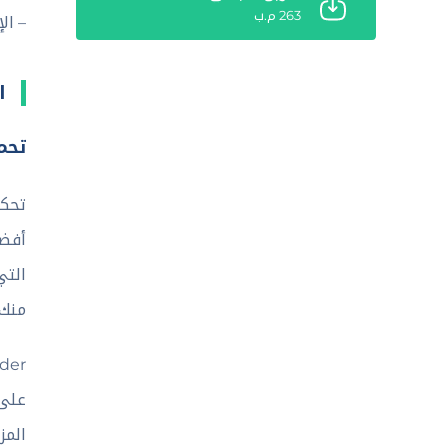
263 م.ب
– ال
ا
تحميل برن
أفضل
التي
منك 
المز