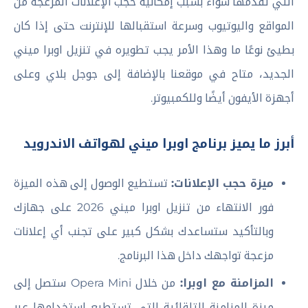
التي تقدمها سواء بسبب إمكانية حجب الإعلانات المزعجة من
المواقع واليوتيوب وسرعة استقبالها للإنترنت حتى إذا كان
بطيئ نوعًا ما وهذا الأمر يجب تطويره في تنزيل اوبرا ميني
الجديد، متاح في موقعنا بالإضافة إلى جوجل بلاي وعلى
أجهزة الأيفون أيضًا وللكمبيوتر.
أبرز ما يميز برنامج اوبرا ميني لهواتف الاندرويد
ميزة حجب الإعلانات:
تستطيع الوصول إلى هذه الميزة
فور الانتهاء من تنزيل اوبرا ميني 2026 على جهازك
وبالتأكيد ستساعدك بشكل كبير على تجنب أي إعلانات
مزعجة تواجهك داخل هذا البرنامج.
المزامنة مع اوبرا:
من خلال Opera Mini ستصل إلى
ميزة المزامنة التلقائية التي تستطيع استخدامها عبر