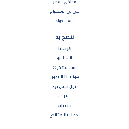
محاكي الفطر
جي بي انستقرام
انستا جولد
ننصح به
هونستا
انستا برو
انستا مهكر IQ
هونيستا للايفون
تنزيل فيس بوك
شير ات
تاب تاب
احصاء تالته ثانوي