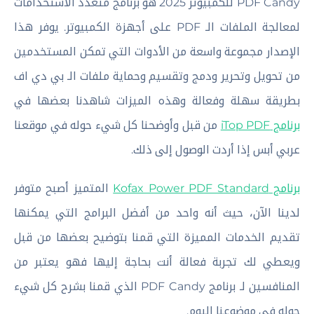
PDF Candy للكمبيوتر 2025 هو برنامج متعدد الاستخدامات
لمعالجة الملفات الـ PDF على أجهزة الكمبيوتر. يوفر هذا
الإصدار مجموعة واسعة من الأدوات التي تمكن المستخدمين
من تحويل وتحرير ودمج وتقسيم وحماية ملفات الـ بي دي اف
بطريقة سهلة وفعالة وهذه الميزات شاهدنا بعضها في
برنامج iTop PDF
من قبل وأوضحنا كل شيء حوله في موقعنا
عربي أبس إذا أردت الوصول إلى ذلك.
برنامج Kofax Power PDF Standard
المتميز أصبح متوفر
لدينا الآن، حيث أنه واحد من أفضل البرامج التي يمكنها
تقديم الخدمات المميزة التي قمنا بتوضيح بعضها من قبل
ويعطي لك تجربة فعالة أنت بحاجة إليها فهو يعتبر من
المنافسين لـ برنامج PDF Candy الذي قمنا بشرح كل شيء
حوله في موضوعنا اليوم.