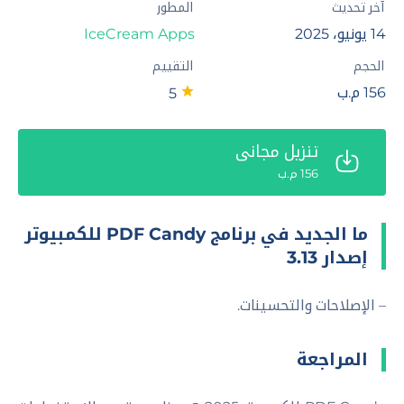
آخر تحديث
المطور
14 يونيو، 2025
IceCream Apps
الحجم
التقييم
156 م.ب
5
تنزيل مجاني
156 م.ب
ما الجديد في برنامج PDF Candy للكمبيوتر
إصدار 3.13
– الإصلاحات والتحسينات.
المراجعة