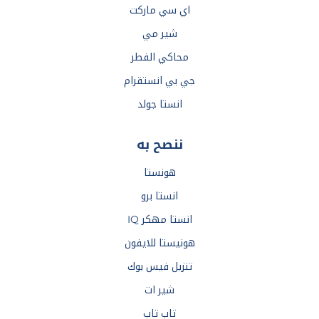
اي سي ماركت
شير مي
محاكي الفطر
جي بي انستقرام
انستا جولد
ننصح به
هونستا
انستا برو
انستا مهكر IQ
هونيستا للايفون
تنزيل فيس بوك
شير ات
تاب تاب