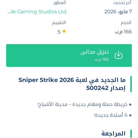
آخر تحديث
المطور
7 مايو، 2026
Mobile Gaming Studios Ltd.‏
الحجم
التقييم
166 م.ب
5
تنزيل مجاني
166 م.ب
ما الجديد في لعبة Sniper Strike 2026
إصدار 500242
● خريطة حملة ومهام جديدة – مدينة الأشباح!
● 6 أسلحة جديدة!
المراجعة