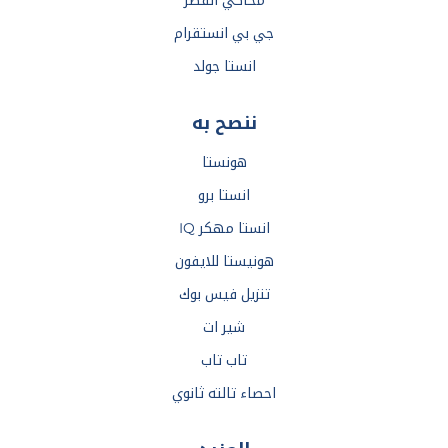
محاكي الفطر
جي بي انستقرام
انستا جولد
ننصح به
هونستا
انستا برو
انستا مهكر IQ
هونيستا للايفون
تنزيل فيس بوك
شير ات
تاب تاب
احصاء تالته ثانوي