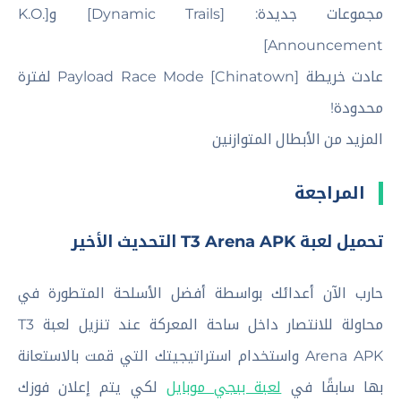
مجموعات جديدة: [Dynamic Trails] و[K.O.
Announcement]
عادت خريطة Payload Race Mode [Chinatown] لفترة
محدودة!
المزيد من الأبطال المتوازنين
المراجعة
تحميل لعبة T3 Arena APK التحديث الأخير
حارب الآن أعدائك بواسطة أفضل الأسلحة المتطورة في
محاولة للانتصار داخل ساحة المعركة عند تنزيل لعبة T3
Arena APK واستخدام استراتيجيتك التي قمت بالاستعانة
بها سابقًا في
لعبة ببجي موبايل
لكي يتم إعلان فوزك