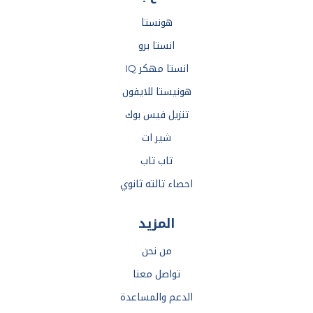
هونستا
انستا برو
انستا مهكر IQ
هونيستا للايفون
تنزيل فيس بوك
شير ات
تاب تاب
احصاء تالته ثانوي
المزيد
من نحن
تواصل معنا
الدعم والمساعدة