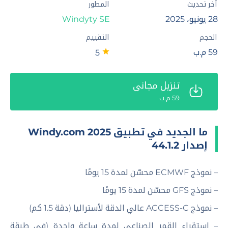
آخر تحديث
المطور
28 يونيو، 2025
Windyty SE‏
الحجم
التقييم
59 م.ب
5
تنزيل مجاني
59 م.ب
ما الجديد في تطبيق Windy.com 2025
إصدار 44.1.2
– نموذج ECMWF محسّن لمدة 15 يومًا
– نموذج GFS محسّن لمدة 15 يومًا
– نموذج ACCESS-C عالي الدقة لأستراليا (دقة 1.5 كم)
– استقراء القمر الصناعي لمدة ساعة واحدة (في طبقة