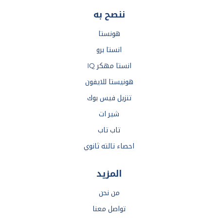
ننصح به
هونستا
انستا برو
انستا مهكر IQ
هونيستا للايفون
تنزيل فيس بوك
شير ات
تاب تاب
احصاء تالته ثانوي
المزيد
من نحن
تواصل معنا