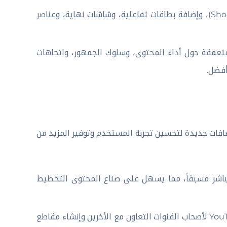
يوفر أدوات لإنشاء مقاطع فيديو قصيرة (Shorts)، وإضافة بطاقات تفاعلية، وشاشات نهاية، وعناصر
YouTube Stud تحليلات متعمقة حول أداء المحتوى، وسلوك الجمهور، واتجاهات
فضل.
St بشكل مستمر بميزات وإضافات جديدة لتحسين تجربة المستخدم وتوفير المزيد من
باشر مسبقاً، مما يسهل على صناع المحتوى التخطيط
تتيح هذه الخاصية في تطبيق YouTube Studio APK لأصحاب القنوات التعاون مع الأخرين وإنشاء مقاطع