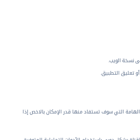
لى نسخة الويب.
أو تعليق التطبيق.
YouTube St، إليك بعض النصائح الهامة التي سوف تستفاد منها قدر الإمكان بالاخص إذا
قناة بشكل دوري باستخدام الأدوات التحليلية المتوفرة،