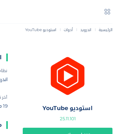
الرئيسية
اندرويد
أدوات
استوديو YouTube
|
|
|
ا
نظام
اندرويد 9
آخر 
19 مايو، 2025
استوديو YouTube
25.11.101
ما