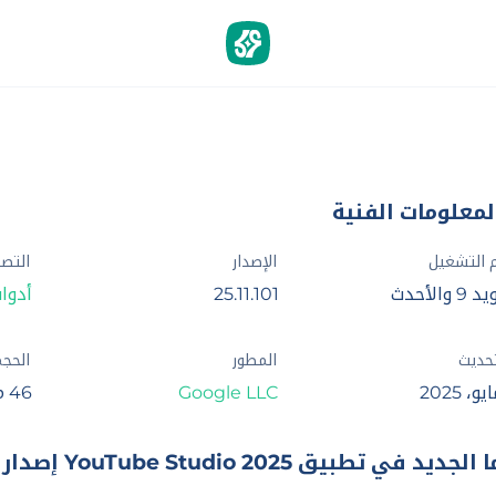
لمعلومات الفنية
 التشغيل
الإصدار
التص
 والأحدث
25.11.101
أدوا
تحديث
المطور
الحج
Google LLC‏
46 م.ب
 الجديد في تطبيق YouTube Studio 2025 إصدار 25.11.101