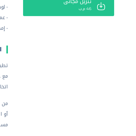
تنزيل مجاني
• لو
46 م.ب
• عم
• إمكا
ا
مع ج
اتخا
من المفترض أن 
أو ا
مستم