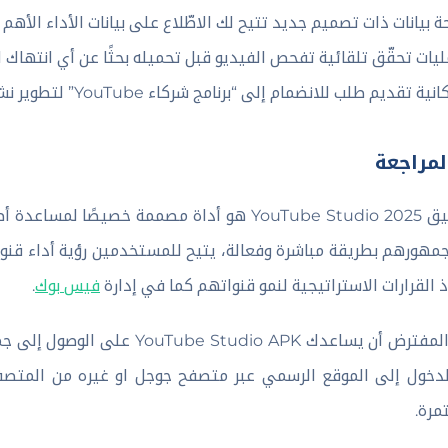
حة بيانات ذات تصميم جديد تتيح لك الاطّلاع على بيانات الأداء الأهم
ليات تحقّق تلقائية تفحص الفيديو قبل تحميله بحثًا عن أي انتهاك 
نية تقديم طلب للانضمام إلى “برنامج شركاء YouTube” لتطوير نشاطك التجاري
لمراجعة
تطبيق YouTube Studio 2025 هو أداة مصممة خصي
مهورهم بطريقة مباشرة وفعالة، يتيح للمستخدمين رؤية أداء ق
ذ القرارات الاستراتيجية لنمو قنواتهم كما في إدارة
فيس بوك
.
يساعدك YouTube Studio APK على الوصول إلى جميع معلوماتك بدلاً من حاجتك للاستعانة
لدخول إلى الموقع الرسمي عبر متصفح جوجل او غيره من المتصفح
رة.