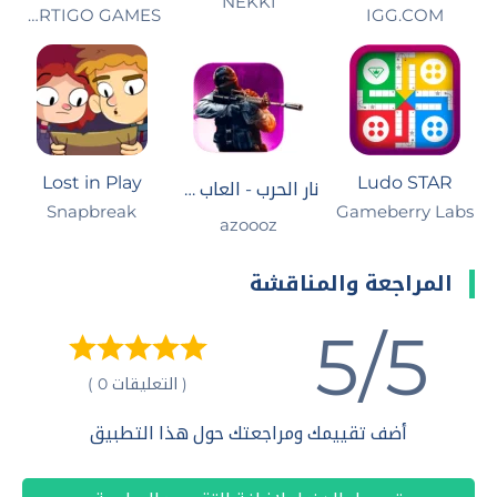
NEKKI
IGG.COM‏
VERTIGO GAMES‏
Lost in Play
Ludo STAR
نار الحرب - العاب حرب بدون نت
Gameberry Labs
Snapbreak‏
azoooz
المراجعة والمناقشة
5/5
( التعليقات 0 )
أضف تقييمك ومراجعتك حول هذا التطبيق