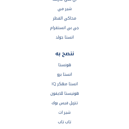
شير مي
محاكي الفطر
جي بي انستقرام
انستا جولد
ننصح به
هونستا
انستا برو
انستا مهكر IQ
هونيستا للايفون
تنزيل فيس بوك
شير ات
تاب تاب