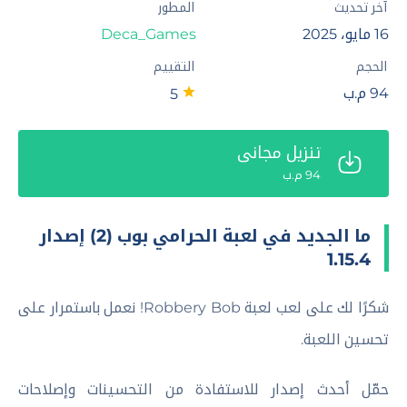
آخر تحديث
المطور
16 مايو، 2025
Deca_Games‏
الحجم
التقييم
94 م.ب
5
تنزيل مجاني
94 م.ب
ما الجديد في لعبة الحرامي بوب (2) إصدار
1.15.4
شكرًا لك على لعب لعبة Robbery Bob! نعمل باستمرار على
تحسين اللعبة.
حمّل أحدث إصدار للاستفادة من التحسينات وإصلاحات