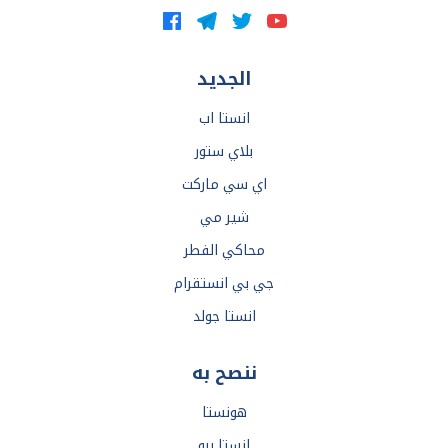
الجديد
انستا اب
بلاي ستور
اي سي ماركت
شير مي
محاكي الفطر
جي بي انستقرام
انستا جولد
ننصح به
هونستا
انستا برو