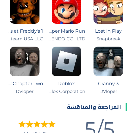
Five Nights at Freddy's 1
Super Mario Run
Lost in Play
Snapbreak‏
NINTENDO CO., LTD.
Clickteam USA LLC
Granny: Chapter Two
Roblox
Granny 3
DVloper‏
Roblox Corporation
DVloper
المراجعة والمناقشة
5/5