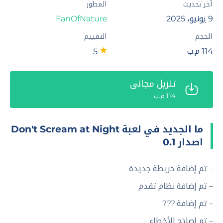
آخر تحديث
المطور
9 يونيو، 2025
FanOfNature‏
الحجم
التقييم
114 م.ب
5
تنزيل مجاني
114 م.ب
ما الجديد في لعبة Don't Scream at Night
اصدار 0.1
– تم إضافة خريطة جديدة
– تم إضافة نظام تقدم
– تم إضافة ???
– تم إصلاح الأخطاء