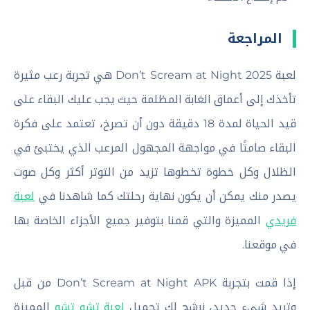
المراجعة
لعبة Don’t Scream at Night 2025 هي تجربة رعب مثيرة
تأخذك إلى أعماق الغابة المظلمة حيث يجب عليك البقاء على
قيد الحياة لمدة 18 دقيقة دون أن تصرخ، تعتمد على فكرة
البقاء صامتًا في مواجهة المجهول المرعب الذي يختبئ في
الظلال وكل خطوة تخطوها تزيد من التوتر أكثر وكل صوت
يصدر منك يمكن أن يكون نهاية رحلتك كما شاهدنا في
لعبة
فريدي
المميزة والتي قمنا بتوفير جميع الأجزاء الخاصة بها
في موقعنا.
إذا قمت بتجربة Don’t Scream at Night APK من قبل
وتريد شيء جديد، نرشح لك تحميل
لعبة تشو تشو
المميزة