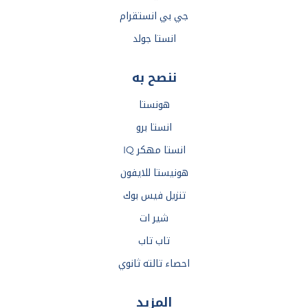
جي بي انستقرام
انستا جولد
ننصح به
هونستا
انستا برو
انستا مهكر IQ
هونيستا للايفون
تنزيل فيس بوك
شير ات
تاب تاب
احصاء تالته ثانوي
المزيد