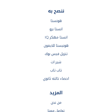
ننصح به
هونستا
انستا برو
انستا مهكر IQ
هونيستا للايفون
تنزيل فيس بوك
شير ات
تاب تاب
احصاء تالته ثانوي
المزيد
من نحن
تواصل معنا